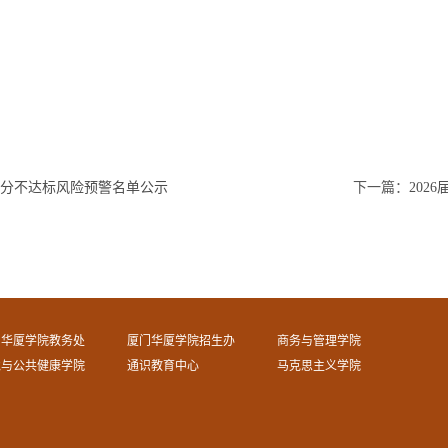
分不达标风险预警名单公示
下一篇：
20
门华厦学院教务处
厦门华厦学院招生办
商务与管理学院
境与公共健康学院
通识教育中心
马克思主义学院