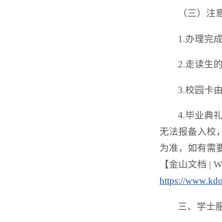
（三）注
1.办理
2.走读
3.校园
4.毕业
无法报备入校
为准，如有需
【金山文档 |
https://www.kd
三、学士