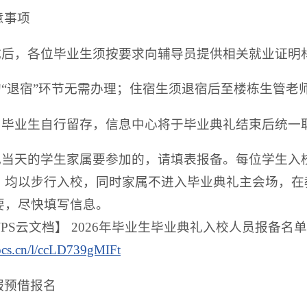
意事项
完成后，各位毕业生须按要求向辅导员提供相关就业证明
生的“退宿”环节无需办理；住宿生须退宿后至楼栋生管
卡由毕业生自行留存，信息中心将于毕业典礼结束后统一
典礼当天的学生家属要参加的，请填表报备。每位学生入
，均以步行入校，同时家属不进入毕业典礼主会场，在
要，尽快填写信息。
 WPS云文档】 2026年毕业生毕业典礼入校人员报备名
ocs.cn/l/ccLD739gMIFt
服预借报名