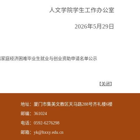
人文学院学生工作办公室
2026年5月29日
26届家庭经济困难毕业生就业与创业资助申请名单公示
【
关闭
】
地址：厦门市集美文教区天马路288号齐礼楼6楼
邮编：361024
电话：0592-6276298
邮箱：yk@hxxy.edu.cn