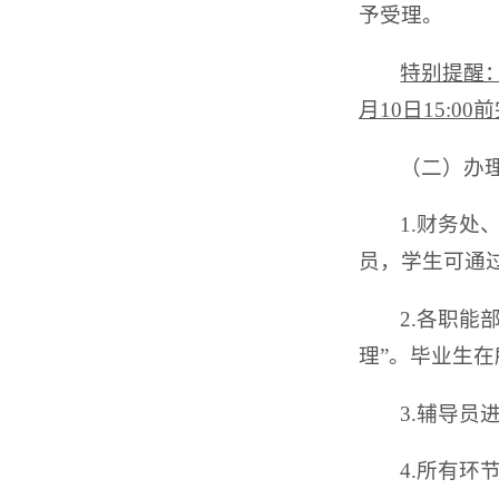
予受理。
特别提醒
月10日15:
（二）办
1.财务
员，学生可通
2.各职
理”。毕业生在
3.辅导
4.所有