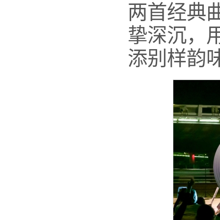
两首经典
挚深沉，
添别样韵