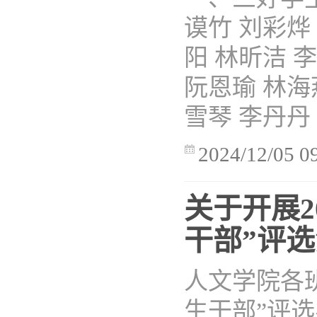
谟竹 刘彩烨
阳 林昕洁 
阮恩瑜 林海
雪琴 李丹丹 陈
2024/12/05 0
关于开展2
干部”评
人文学院各
生干部”评